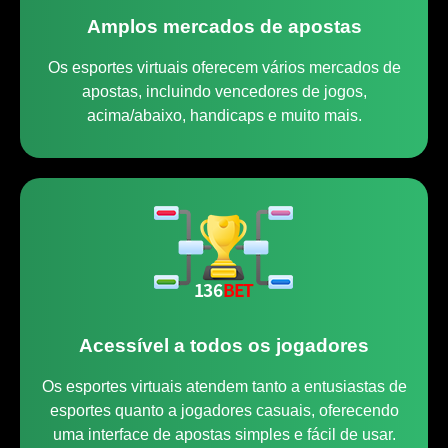
Amplos mercados de apostas
Os esportes virtuais oferecem vários mercados de
apostas, incluindo vencedores de jogos,
acima/abaixo, handicaps e muito mais.
Acessível a todos os jogadores
Os esportes virtuais atendem tanto a entusiastas de
esportes quanto a jogadores casuais, oferecendo
uma interface de apostas simples e fácil de usar.