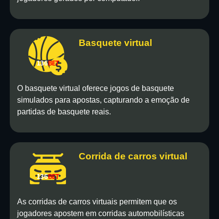
Basquete virtual
O basquete virtual oferece jogos de basquete
simulados para apostas, capturando a emoção de
partidas de basquete reais.
Corrida de carros virtual
As corridas de carros virtuais permitem que os
jogadores apostem em corridas automobilísticas