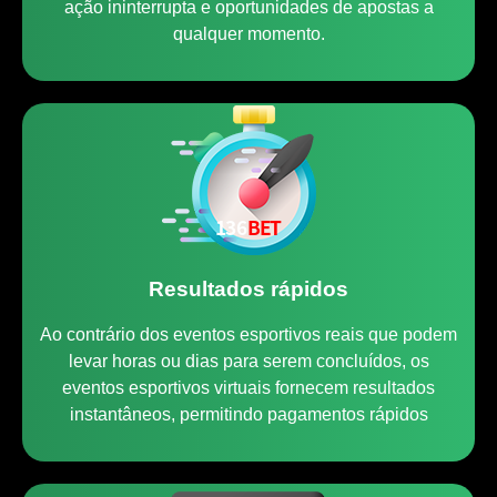
ação ininterrupta e oportunidades de apostas a
qualquer momento.
Resultados rápidos
Ao contrário dos eventos esportivos reais que podem
levar horas ou dias para serem concluídos, os
eventos esportivos virtuais fornecem resultados
instantâneos, permitindo pagamentos rápidos