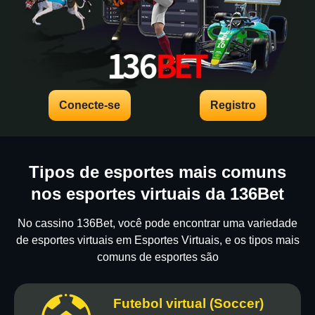
Conecte-se
Registro
Tipos de esportes mais comuns
nos esportes virtuais da 136Bet
No cassino 136Bet, você pode encontrar uma variedade
de esportes virtuais em Esportes Virtuais, e os tipos mais
comuns de esportes são
Futebol virtual (Soccer)