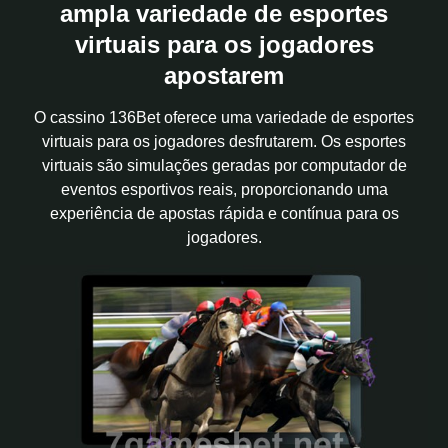
ampla variedade de esportes
virtuais para os jogadores
apostarem
O cassino 136Bet oferece uma variedade de esportes
virtuais para os jogadores desfrutarem. Os esportes
virtuais são simulações geradas por computador de
eventos esportivos reais, proporcionando uma
experiência de apostas rápida e contínua para os
jogadores.