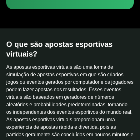
O que são apostas esportivas
virtuais?
As apostas esportivas virtuais são uma forma de
simulação de apostas esportivas em que são criados
jogos ou eventos gerados por computador e os jogadores
podem fazer apostas nos resultados. Esses eventos
virtuais são baseados em geradores de números
aleatórios e probabilidades predeterminadas, tornando-
os independentes dos eventos esportivos do mundo real.
As apostas esportivas virtuais proporcionam uma
experiência de apostas rápida e divertida, pois as
partidas geralmente são concluídas em poucos minutos e