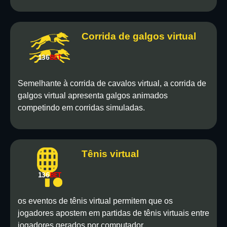
Corrida de galgos virtual
Semelhante à corrida de cavalos virtual, a corrida de
galgos virtual apresenta galgos animados
competindo em corridas simuladas.
Tênis virtual
os eventos de tênis virtual permitem que os
jogadores apostem em partidas de tênis virtuais entre
jogadores gerados por computador.