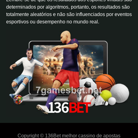
determinados por algoritmos, portanto, os resultados são
totalmente aleatórios e não são influenciados por eventos
esportivos ou desempenho no mundo real.
Copyright © 136Bet melhor cassino de apostas