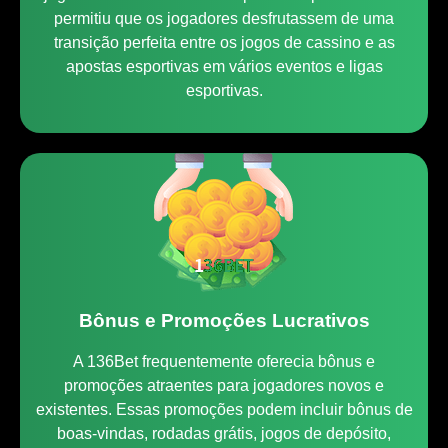
permitiu que os jogadores desfrutassem de uma
transição perfeita entre os jogos de cassino e as
apostas esportivas em vários eventos e ligas
esportivas.
Bônus e Promoções Lucrativos
A 136Bet frequentemente oferecia bônus e
promoções atraentes para jogadores novos e
existentes. Essas promoções podem incluir bônus de
boas-vindas, rodadas grátis, jogos de depósito,