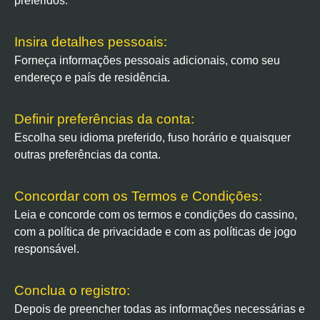
preferidos.
Insira detalhes pessoais:
Forneça informações pessoais adicionais, como seu
endereço e país de residência.
Definir preferências da conta:
Escolha seu idioma preferido, fuso horário e quaisquer
outras preferências da conta.
Concordar com os Termos e Condições:
Leia e concorde com os termos e condições do cassino,
com a política de privacidade e com as políticas de jogo
responsável.
Conclua o registro:
Depois de preencher todas as informações necessárias e