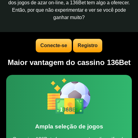
dos jogos de azar on-line, a 136Bet tem algo a oferecer.
Então, por que não experimentar e ver se você pode
ganhar muito?
Conecte-se
Registro
Maior vantagem do cassino 136Bet
Ampla seleção de jogos