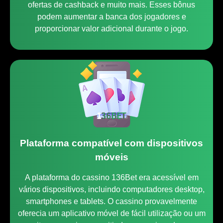
ofertas de cashback e muito mais. Esses bônus
podem aumentar a banca dos jogadores e
proporcionar valor adicional durante o jogo.
Plataforma compatível com dispositivos
móveis
A plataforma do cassino 136Bet era acessível em
vários dispositivos, incluindo computadores desktop,
smartphones e tablets. O cassino provavelmente
oferecia um aplicativo móvel de fácil utilização ou um