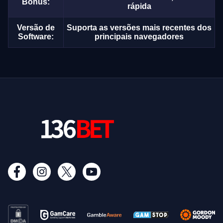
Bônus:
rápida
Versão de
Suporta as versões mais recentes dos
Software:
principais navegadores