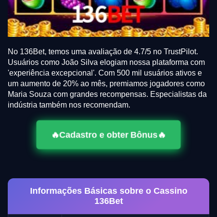
No 136Bet, temos uma avaliação de 4.7/5 no TrustPilot.
Usuários como João Silva elogiam nossa plataforma com
'experiência excepcional'. Com 500 mil usuários ativos e
um aumento de 20% ao mês, premiamos jogadores como
Maria Souza com grandes recompensas. Especialistas da
indústria também nos recomendam.
🔥Cadastro e obter Bônus🔥
Informações Básicas sobre o Cassino
136Bet