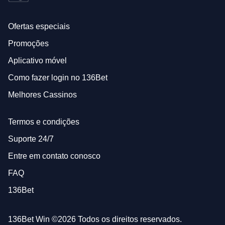
Ofertas especiais
Promoções
Aplicativo móvel
Como fazer login no 136Bet
Melhores Cassinos
Termos e condições
Suporte 24/7
Entre em contato conosco
FAQ
136Bet
136Bet Win ©2026 Todos os direitos reservados.