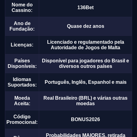
Nome do
136Bet
Cassino:
Ano de
Quase dez anos
Fundação:
Licenciado e regulamentado pela
Licenças:
Autoridade de Jogos de Malta
Países
Disponível para jogadores do Brasil e
Disponíveis:
diversos outros países
Idiomas
Português, Inglês, Espanhol e mais
Suportados:
Moeda
Real Brasileiro (BRL) e várias outras
Aceita:
moedas
Código
BONUS2026
Promocional:
Probabilidades MAIORES, retirada