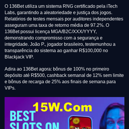
O 136Bet utiliza um sistema RNG certificado pela iTech
Labs, garantindo a aleatoriedade e justiça dos jogos.
Relatórios de testes mensais por auditores independentes
asseguram uma taxa de retorno média de 97.2%. O
136Bet possui licença MGA/B2C/XXX/YYYY,
demonstrando compromisso com a segurança e
integridade. João P., jogador brasileiro, testemunhou a
transparência do sistema ao ganhar R$100,000 no
Blackjack VIP.
Adira ao 136Bet agora: bônus de 100% no primeiro
depósito até R$500, cashback semanal de 12% sem limite
e bônus de recarga de 25% aos finais de semana para
VIPs.