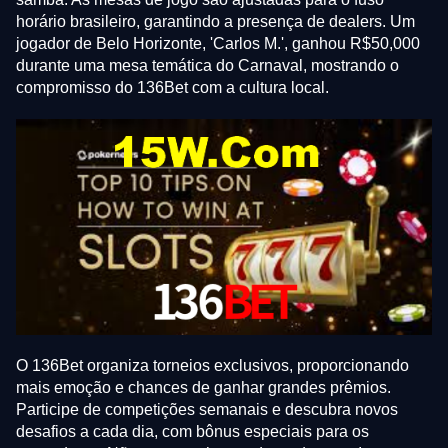
horário brasileiro, garantindo a presença de dealers. Um
jogador de Belo Horizonte, 'Carlos M.', ganhou R$50,000
durante uma mesa temática do Carnaval, mostrando o
compromisso do 136Bet com a cultura local.
O 136Bet organiza torneios exclusivos, proporcionando
mais emoção e chances de ganhar grandes prêmios.
Participe de competições semanais e descubra novos
desafios a cada dia, com bônus especiais para os