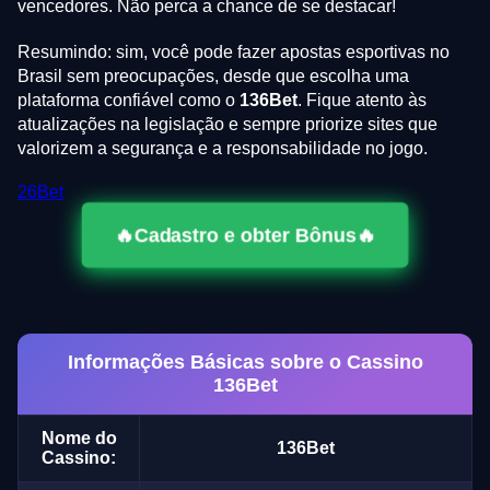
vencedores. Não perca a chance de se destacar!
Resumindo: sim, você pode fazer apostas esportivas no
Brasil sem preocupações, desde que escolha uma
plataforma confiável como o
136Bet
. Fique atento às
atualizações na legislação e sempre priorize sites que
valorizem a segurança e a responsabilidade no jogo.
26Bet
🔥Cadastro e obter Bônus🔥
Informações Básicas sobre o Cassino
136Bet
Nome do
136Bet
Cassino: