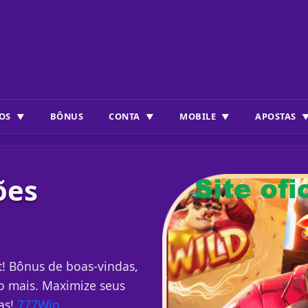
OS
BÔNUS
CONTA
MOBILE
APOSTAS
ões
t! Bônus de boas-vindas,
o mais. Maximize seus
as!
777Win