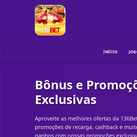
INÍCIO
JOG
Bônus e Promoç
Exclusivas
Aproveite as melhores ofertas da 136Be
promoções de recarga, cashback e muit
ganhos com nossas promoções exclusiv