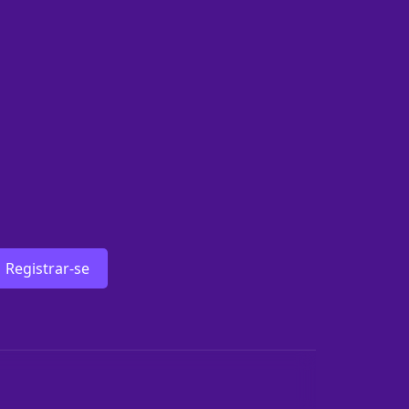
Registrar-se