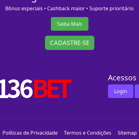
Bônus especiais • Cashback maior • Suporte prioritário
Saiba Mais
CADASTRE-SE
Acessos
Login
Políticas de Privacidade
Termos e Condições
Sitemap